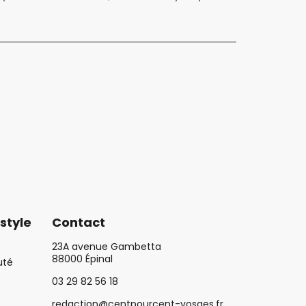
style
Contact
23A avenue Gambetta
88000 Épinal
uté
03 29 82 56 18
redaction@centpourcent-vosges.fr