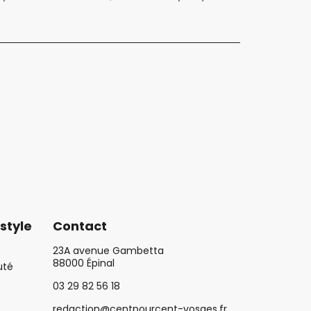
style
Contact
23A avenue Gambetta
88000 Épinal
uté
03 29 82 56 18
redaction@centpourcent-vosges.fr