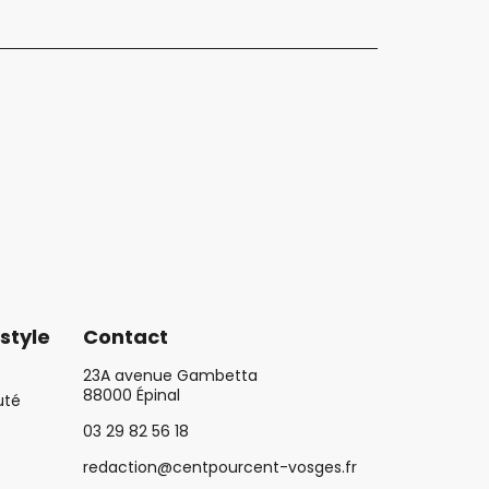
style
Contact
23A avenue Gambetta
88000 Épinal
uté
03 29 82 56 18
redaction@centpourcent-vosges.fr