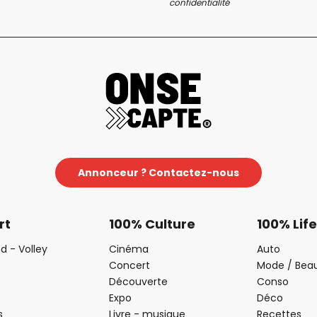
confidentialité
Annonceur ? Contactez-nous
rt
100% Culture
100% Life
d - Volley
Cinéma
Auto
Concert
Mode / Bea
Découverte
Conso
Expo
Déco
s
Livre - musique
Recettes