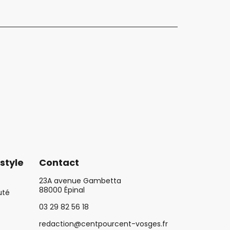
style
Contact
23A avenue Gambetta
88000 Épinal
uté
03 29 82 56 18
redaction@centpourcent-vosges.fr