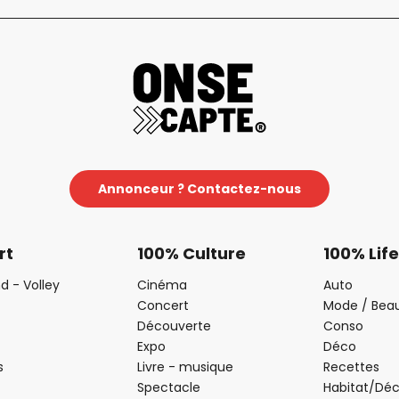
Annonceur ? Contactez-nous
rt
100% Culture
100% Life
d - Volley
Cinéma
Auto
Concert
Mode / Bea
Découverte
Conso
Expo
Déco
s
Livre - musique
Recettes
Spectacle
Habitat/Dé