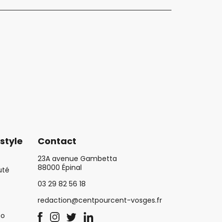
style
Contact
23A avenue Gambetta
88000 Épinal
uté
03 29 82 56 18
redaction@centpourcent-vosges.fr
co