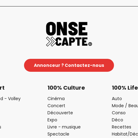
Annonceur ? Contactez-nous
rt
100% Culture
100% Life
d - Volley
Cinéma
Auto
Concert
Mode / Bea
Découverte
Conso
Expo
Déco
s
Livre - musique
Recettes
Spectacle
Habitat/Dé