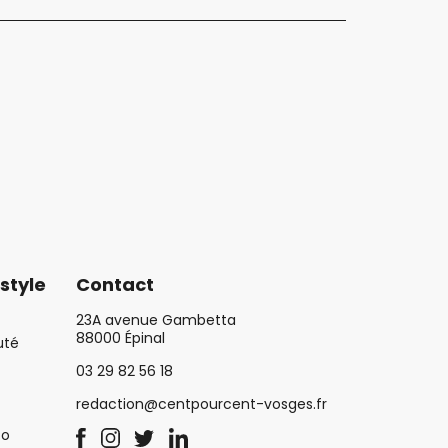
style
Contact
23A avenue Gambetta
88000 Épinal
uté
03 29 82 56 18
redaction@centpourcent-vosges.fr
co