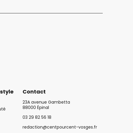
style
Contact
23A avenue Gambetta
88000 Épinal
uté
03 29 82 56 18
redaction@centpourcent-vosges.fr