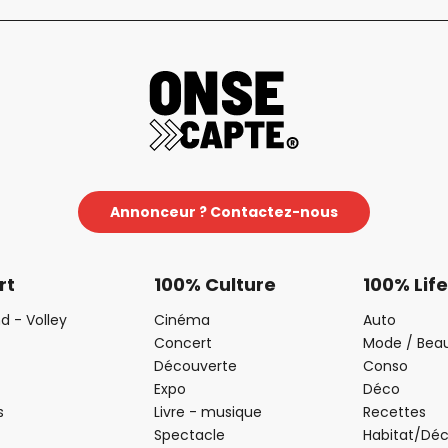
Annonceur ? Contactez-nous
rt
100% Culture
100% Life
d - Volley
Cinéma
Auto
Concert
Mode / Bea
Découverte
Conso
Expo
Déco
s
Livre - musique
Recettes
Spectacle
Habitat/Dé