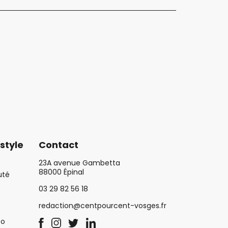
style
Contact
23A avenue Gambetta
88000 Épinal
uté
03 29 82 56 18
redaction@centpourcent-vosges.fr
co