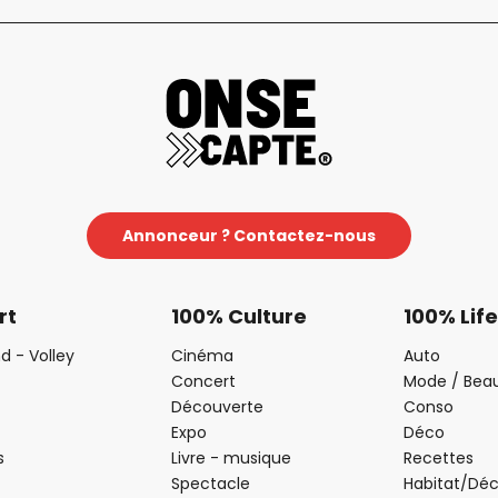
Annonceur ? Contactez-nous
rt
100% Culture
100% Life
d - Volley
Cinéma
Auto
Concert
Mode / Bea
Découverte
Conso
Expo
Déco
s
Livre - musique
Recettes
Spectacle
Habitat/Dé