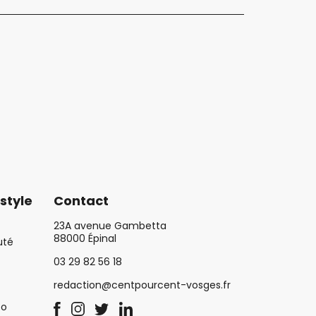
style
Contact
23A avenue Gambetta
88000 Épinal
uté
03 29 82 56 18
redaction@centpourcent-vosges.fr
co