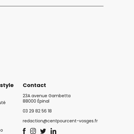
style
Contact
23A avenue Gambetta
88000 Épinal
uté
03 29 82 56 18
redaction@centpourcent-vosges.fr
co