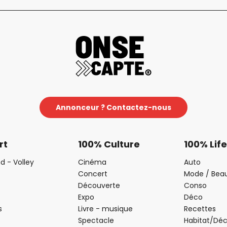
Annonceur ? Contactez-nous
rt
100% Culture
100% Life
d - Volley
Cinéma
Auto
Concert
Mode / Bea
Découverte
Conso
Expo
Déco
s
Livre - musique
Recettes
Spectacle
Habitat/Dé