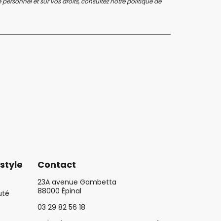
personnel et sur vos droits, consultez notre
politique de
style
Contact
23A avenue Gambetta
88000 Épinal
uté
03 29 82 56 18