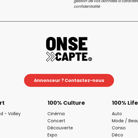
gestion de vos données à caractère 
confidentialité
Annonceur ? Contactez-nous
rt
100% Culture
100% Life
d - Volley
Cinéma
Auto
Concert
Mode / Bea
Découverte
Conso
Expo
Déco