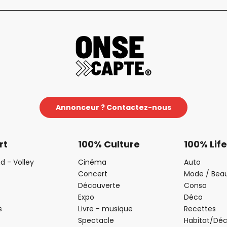
Annonceur ? Contactez-nous
rt
100% Culture
100% Life
d - Volley
Cinéma
Auto
Concert
Mode / Bea
Découverte
Conso
Expo
Déco
s
Livre - musique
Recettes
Spectacle
Habitat/Dé