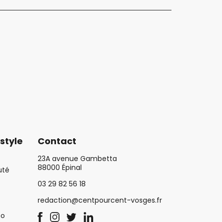
style
Contact
23A avenue Gambetta
88000 Épinal
uté
03 29 82 56 18
redaction@centpourcent-vosges.fr
co