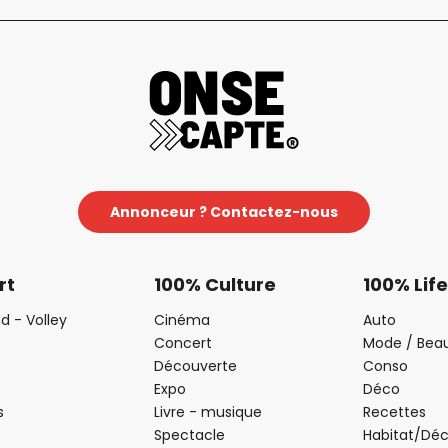
Annonceur ? Contactez-nous
rt
100% Culture
100% Life
d - Volley
Cinéma
Auto
Concert
Mode / Bea
Découverte
Conso
Expo
Déco
s
Livre - musique
Recettes
Spectacle
Habitat/Dé