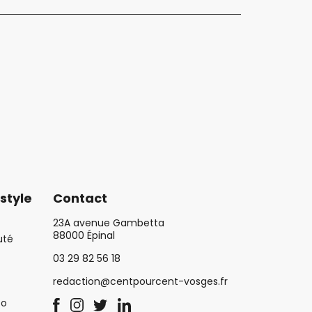
style
Contact
23A avenue Gambetta
88000 Épinal
uté
03 29 82 56 18
redaction@centpourcent-vosges.fr
co