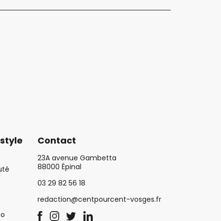
style
Contact
23A avenue Gambetta
88000 Épinal
uté
03 29 82 56 18
redaction@centpourcent-vosges.fr
co