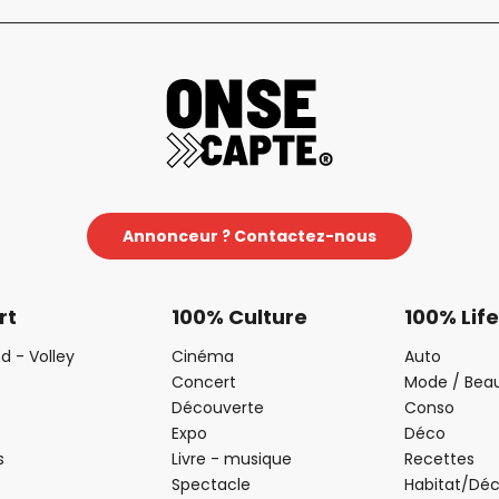
Annonceur ? Contactez-nous
rt
100% Culture
100% Life
d - Volley
Cinéma
Auto
Concert
Mode / Bea
Découverte
Conso
Expo
Déco
s
Livre - musique
Recettes
Spectacle
Habitat/Dé