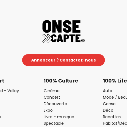
Annonceur ? Contactez-nous
rt
100% Culture
100% Life
d - Volley
Cinéma
Auto
Concert
Mode / Bea
Découverte
Conso
Expo
Déco
s
Livre - musique
Recettes
Spectacle
Habitat/Dé