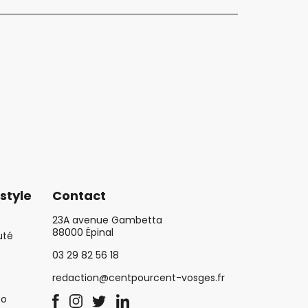
style
Contact
23A avenue Gambetta
88000 Épinal
uté
03 29 82 56 18
redaction@centpourcent-vosges.fr
co