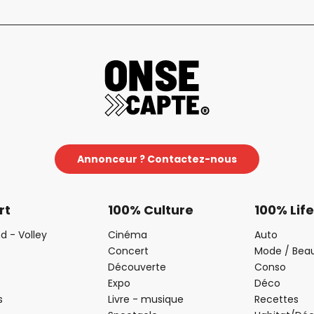
Annonceur ? Contactez-nous
rt
100% Culture
100% Life
d - Volley
Cinéma
Auto
Concert
Mode / Bea
Découverte
Conso
Expo
Déco
s
Livre - musique
Recettes