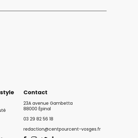
style
Contact
23A avenue Gambetta
88000 Épinal
uté
03 29 82 56 18
redaction@centpourcent-vosges.fr