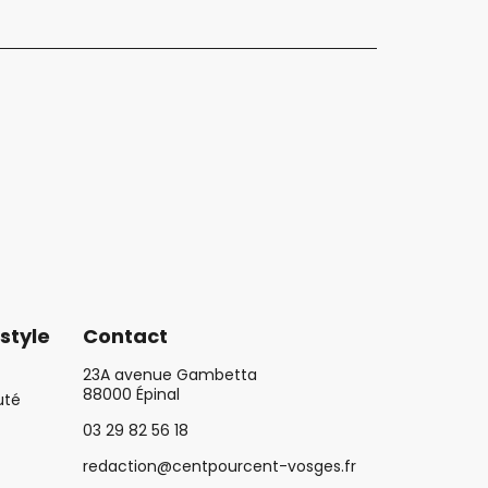
style
Contact
23A avenue Gambetta
88000 Épinal
uté
03 29 82 56 18
redaction@centpourcent-vosges.fr