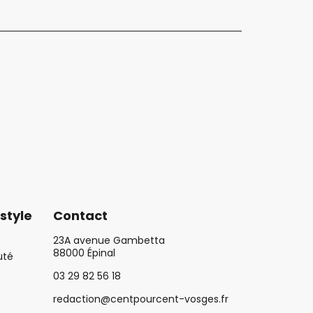
style
Contact
23A avenue Gambetta
88000 Épinal
uté
03 29 82 56 18
redaction@centpourcent-vosges.fr