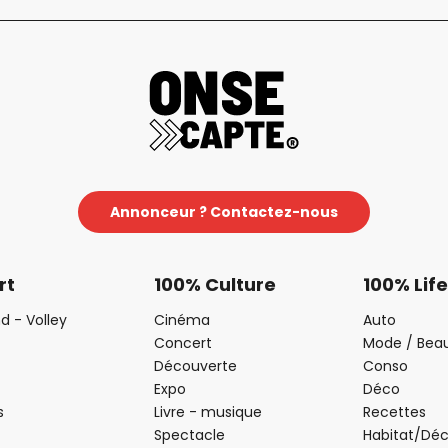
Annonceur ? Contactez-nous
rt
100% Culture
100% Life
d - Volley
Cinéma
Auto
Concert
Mode / Bea
Découverte
Conso
Expo
Déco
s
Livre - musique
Recettes
Spectacle
Habitat/Dé