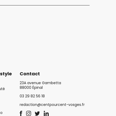
style
Contact
23A avenue Gambetta
88000 Épinal
uté
03 29 82 56 18
redaction@centpourcent-vosges.fr
co