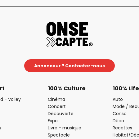
Annonceur ? Contactez-nous
rt
100% Culture
100% Life
d - Volley
Cinéma
Auto
Concert
Mode / Bea
Découverte
Conso
Expo
Déco
s
Livre - musique
Recettes
Spectacle
Habitat/Dé