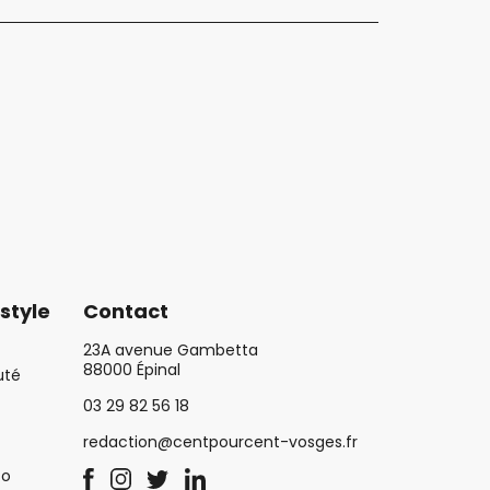
style
Contact
23A avenue Gambetta
88000 Épinal
uté
03 29 82 56 18
redaction@centpourcent-vosges.fr
co