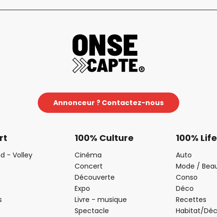
Annonceur ? Contactez-nous
rt
100% Culture
100% Life
d - Volley
Cinéma
Auto
Concert
Mode / Bea
Découverte
Conso
Expo
Déco
s
Livre - musique
Recettes
Spectacle
Habitat/Dé