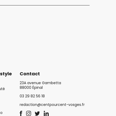
style
Contact
23A avenue Gambetta
88000 Épinal
uté
03 29 82 56 18
redaction@centpourcent-vosges.fr
co