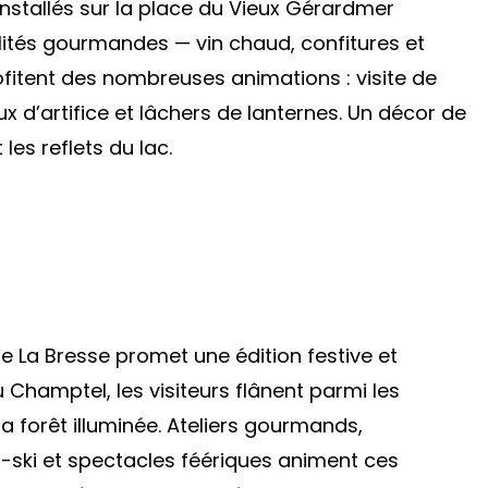
s installés sur la place du Vieux Gérardmer
alités gourmandes — vin chaud, confitures et
ofitent des nombreuses animations : visite de
x d’artifice et lâchers de lanternes. Un décor de
les reflets du lac.
e La Bresse promet une édition festive et
 Champtel, les visiteurs flânent parmi les
la forêt illuminée. Ateliers gourmands,
s-ski et spectacles féériques animent ces